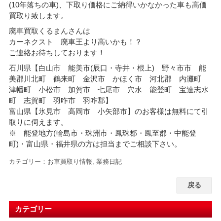
(10年落ちの車)、下取り価格にご納得いかなかった車も高価
買取り致します。
廃車買取くるまんさんは
カーネクスト 廃車王より高いかも！？
ご連絡お待ちしております！
石川県【白山市 能美市(辰口・寺井・根上) 野々市市 能
美郡川北町 鶴来町 金沢市 かほく市 河北郡 内灘町
津幡町 小松市 加賀市 七尾市 穴水 能登町 宝達志水
町 志賀町 羽咋市 羽咋郡】
富山県【氷見市 高岡市 小矢部市】のお客様は無料にて引
取りに伺えます。
※ 能登地方(輪島市・珠洲市・
鳳珠郡・鳳至郡・中能登
町)・富山県・福井県の方は担当までご相談下さい。
カテゴリー：
お車買取り情報
,
業務日記
戻る
カテゴリー