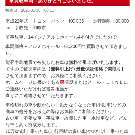
車買取車両 ありがとうございました。
投稿日：2026-01-30（08:11）
平成22年式 トヨタ パッソ KGC35 走行距離：80,000
㎞ 引取先：羽咋市
前事故車、14インチアルミホイール4本付きでしたので
車両価格＋アルミホイール
＝61,200
円で買取させて頂きまし
た。
能登半島地震で被災したお車は
無料で引上げいたします。
ですので被災車両は【
無料引上げ
+
最低保証価格
で
買取り
】
させて頂きますので、お気軽にご相談ください。
ホームページに書いてある
電話またはメール・ＬＩＮＥに
ご連絡いただければ被災担当が
直ぐにご連絡させていただきます。
車検切れの車や動かない、動かなくなった車(不動車)などの
廃車の処分をお考えの際はお気軽にご相談ください。
古い車・不要な車・事故車・故障した車・水没車など、どん
な車も高く買取致します。
10万km以上乗った車(走行距離の多い車)や10年以上乗った車