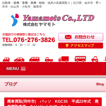
自動車・建機・重機・農機・船舶・漁具の高価買取り｜石川県・金沢市・野々
市市・白山市・小松市・能美市
MENU
ブログ
Blog
廃車買取(羽咋市) パッソ KGC35 平成22年式 廃