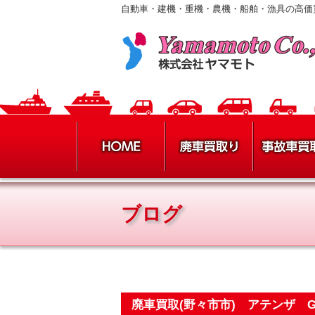
自動車・建機・重機・農機・船舶・漁具の高価
ブログ
廃車買取(野々市市) アテンザ 