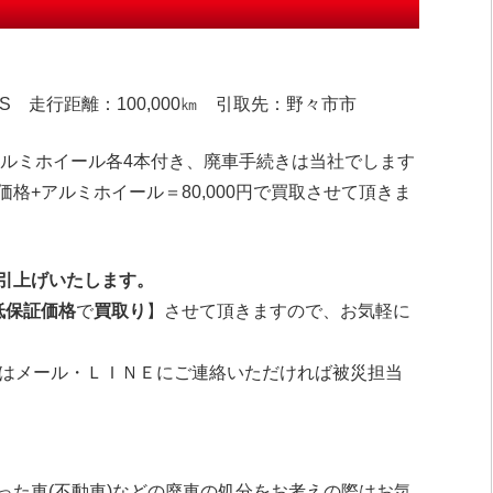
S 走行距離：100,000㎞ 引取先：野々市市
アルミホイール各4本付き、廃車手続きは当社でします
価格+アルミホイール
＝80,000
円で買取させて頂きま
引上げいたします。
低保証価格
で
買取り
】させて頂きますので、お気軽に
はメール・ＬＩＮＥにご連絡いただければ被災担当
った車(不動車)などの廃車の処分をお考えの際はお気