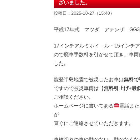
ざいました。
投稿日：2025-10-27（15:40）
平成17年式 マツダ アテンザ GG3
17インチアルミホイ－ル・15インチ
ので
廃車手数料を引かせて頂き
、
車両
した。
能登半島地震で被災したお車は
無料で
ですので被災車両は【
無料引上げ
+
最
ご相談ください。
ホームページに書いてある
電話また
が
直ぐにご連絡させていただきます。
車検切れの車や動かない、動かなくな