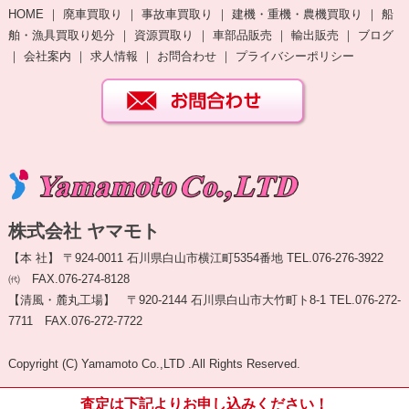
HOME
｜
廃車買取り
｜
事故車買取り
｜
建機・重機・農機買取り
｜
船
舶・漁具買取り処分
｜
資源買取り
｜
車部品販売
｜
輸出販売
｜
ブログ
｜
会社案内
｜
求人情報
｜
お問合わせ
｜
プライバシーポリシー
株式会社 ヤマモト
【本 社】 〒924-0011 石川県白山市横江町5354番地 TEL.076-276-3922
㈹ FAX.076-274-8128
【清風・麓丸工場】 〒920-2144 石川県白山市大竹町ト8-1 TEL.076-272-
7711 FAX.076-272-7722
Copyright (C) Yamamoto Co.,LTD .All Rights Reserved.
査定は下記よりお申し込みください！