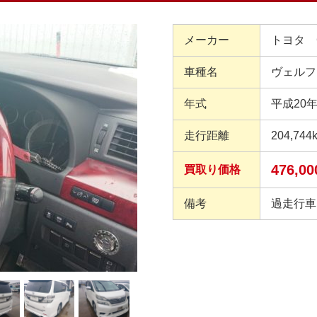
メーカー
トヨタ 
車種名
ヴェルフ
年式
平成20
走行距離
204,744
476,0
買取り価格
備考
過走行車