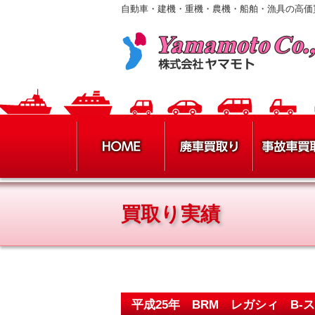
自動車・建機・重機・農機・船舶・漁具の高価
買取り実績
平成25年 BRM レガシィ B-