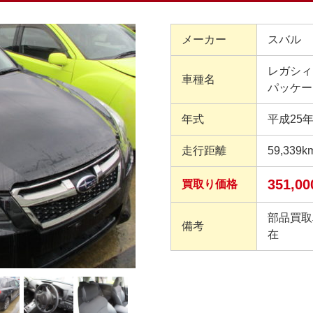
メーカー
スバル 
レガシィ
車種名
パッケー
年式
平成25
走行距離
59,339k
351,0
買取り価格
部品買取
備考
在