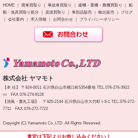
HOME
｜
廃車買取り
｜
事故車買取り
｜
建機・重機・農機買取り
｜
船
舶・漁具買取り処分
｜
資源買取り
｜
車部品販売
｜
輸出販売
｜
ブログ
｜
会社案内
｜
求人情報
｜
お問合わせ
｜
プライバシーポリシー
株式会社 ヤマモト
【本 社】 〒924-0011 石川県白山市横江町5354番地 TEL.076-276-3922
㈹ FAX.076-274-8128
【清風・麓丸工場】 〒920-2144 石川県白山市大竹町ト8-1 TEL.076-272-
7711 FAX.076-272-7722
Copyright (C) Yamamoto Co.,LTD .All Rights Reserved.
査定は下記よりお申し込みください！