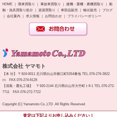
HOME
｜
廃車買取り
｜
事故車買取り
｜
建機・重機・農機買取り
｜
船
舶・漁具買取り処分
｜
資源買取り
｜
車部品販売
｜
輸出販売
｜
ブログ
｜
会社案内
｜
求人情報
｜
お問合わせ
｜
プライバシーポリシー
株式会社 ヤマモト
【本 社】 〒924-0011 石川県白山市横江町5354番地 TEL.076-276-3922
㈹ FAX.076-274-8128
【清風・麓丸工場】 〒920-2144 石川県白山市大竹町ト8-1 TEL.076-272-
7711 FAX.076-272-7722
Copyright (C) Yamamoto Co.,LTD .All Rights Reserved.
査定は下記よりお申し込みください！