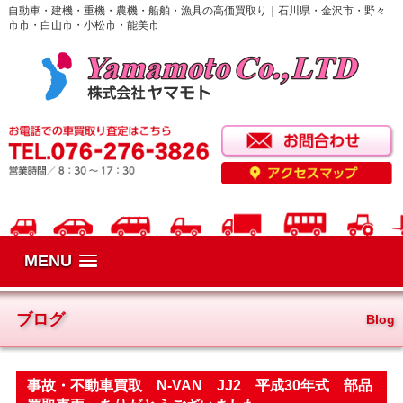
自動車・建機・重機・農機・船舶・漁具の高価買取り｜石川県・金沢市・野々
市市・白山市・小松市・能美市
MENU
ブログ
Blog
事故・不動車買取 N-VAN JJ2 平成30年式 部品