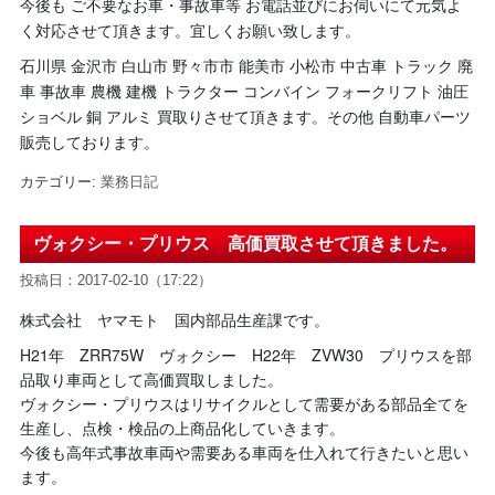
今後も ご不要なお車・事故車等 お電話並びにお伺いにて元気よ
く対応させて頂きます。宜しくお願い致します。
石川県 金沢市 白山市 野々市市 能美市 小松市 中古車 トラック 廃
車 事故車 農機 建機 トラクター コンバイン フォークリフト 油圧
ショベル 銅 アルミ 買取りさせて頂きます。その他 自動車パーツ
販売しております。
カテゴリー:
業務日記
ヴォクシー・プリウス 高価買取させて頂きました。
投稿日：2017-02-10（17:22）
株式会社 ヤマモト 国内部品生産課です。
H21年 ZRR75W ヴォクシー H22年 ZVW30 プリウスを部
品取り車両として高価買取しました。
ヴォクシー・プリウスはリサイクルとして需要がある部品全てを
生産し、点検・検品の上商品化していきます。
今後も高年式事故車両や需要ある車両を仕入れて行きたいと思い
ます。