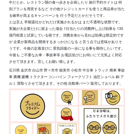
中だとか。レストラン階の食べ歩きを企画したり 旅行予約サイトは 特
別プランを用意するなど その他クレジットカードを使うと商品券が当た
る確率が高まるキャンペーンを 行う予定だとかだそうです。
とは言え 早期退社がどれだけ実施されるかは まだ不透明な状態です。
実施が大企業だけに留まった場合 1日当たりの消費押し上げ効果を 135
億円程度と試算している様です。消費全体から見れば効果は限定的です
が 企業が新商品を開発するきっかけになる と言う点では意味がありそ
うです。今後の定着並びに 景気回復の一歩になる事を期待したいです。
今後も ご不要なお車・事故車等 お電話並びにお伺いにて元気よく対応
させて頂きます。宜しくお願い致します。
石川県 金沢市 白山市 野々市市 能美市 小松市 中古車 トラック 廃車 事故
車 農機 建機 トラクター コンバイン フォークリフト 油圧ショベル 銅 ア
ルミ 買取りさせて頂きます。その他 自動車パーツ 販売しております。