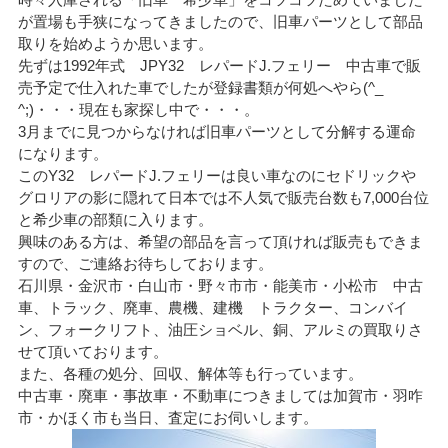
が置場も手狭になってきましたので、旧車パーツとして部品
取りを始めようか思います。
先ずは1992年式 JPY32 レパードJ.フェリー 中古車で販
売予定で仕入れた車でしたが登録書類が何処へやら(^_
^;)・・・現在も家探し中で・・・。
3月までに見つからなければ旧車パーツとして分解する運命
になります。
このY32 レパードJ.フェリーは良い車なのにセドリックや
グロリアの影に隠れて日本では不人気で販売台数も7,000台位
と希少車の部類に入ります。
興味のある方は、希望の部品を言って頂ければ販売もできま
すので、ご連絡お待ちしております。
石川県・金沢市・白山市・野々市市・能美市・小松市 中古
車、トラック、廃車、農機、建機 トラクター、コンバイ
ン、フォークリフト、油圧ショベル、銅、アルミの買取りさ
せて頂いております。
また、各種の処分、回収、解体等も行っています。
中古車・廃車・事故車・不動車につきましては加賀市・羽咋
市・かほく市も当日、査定にお伺いします。