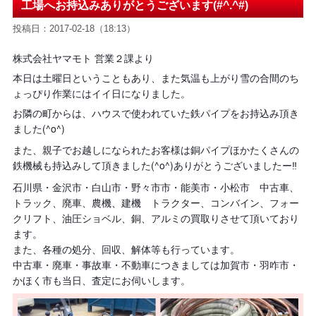
工場へお持込みありがとうございます(#^.^#)
投稿日：2017-02-18（18:13）
株式会社ヤマモト 営業２課より
本日は土曜日ということもあり、
また気温も上がり雪の合間のち
ょっぴり作業にはイイ日になりました。
お隣の町からは、ハウスで使われていた鉄パイプをお持込み頂き
ました(^o^)
また、親子でお越しになられたお客様は銅パイプほかたくさんの
鉄機械も持込みして頂きました(^o^)ありがとうございましたー
‼︎
石川県・金沢市・白山市・野々市市・能美市・小松市 中古車、
トラック、廃車、農機、建機 トラクター、コンバイン、フォー
クリフト、油圧ショベル、銅、アルミの買取りさせて頂いており
ます。
また、各種の処分、回収、解体等も行っています。
中古車・廃車・事故車・不動車につきましては加賀市・羽咋市・
かほく市も当日、査定にお伺いします。