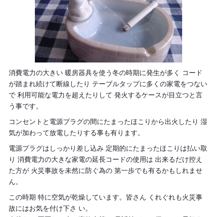
消費電力の大きい 暖房器具を使う冬の時期に発生が多く コード
が踏まれ続けて断線したり テーブルタップに多くの家電をつない
で 利用可能な電力を超えたりして 発火するケースが目立つと言
う事です。
コンセントと電源プラグの間にたまったほこりから出火したり 湿
気が加わって放電したりする事も有ります。
電源プラグはしっかり差し込み 定期的にたまったほこりは払い取
り 消費電力の大きな家電の延長コードの使用は 出来るだけ控え
た方が 火災事故を未然に防ぐ為の 第一歩でも有るかもしれませ
ん。
この時期 特に空気が乾燥しています。皆さん くれぐれも火災事
故にはお気を付け下さ い。