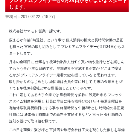
プレミアムフライデーが2月24日からいよいよスタート
します。
投稿日：2017-02-22（18:27）
株式会社ヤマモト 営業一課です。
広まるか午後3時退社。という事で 個人消費の拡大と長時間労働の是正
を狙った 官民の取り組みとして プレミアムフライデーが2月24日からス
タートします。
月末の金曜日に 仕事を午後3時頃切り上げて 買い物や旅行などを楽しん
でもらう事が 主な目的です。早期退社を実施する企業が どこまで増え
るかが プレミアムフライデー定着の鍵を握っている と思われます。
取り掛かりのはじめとし 経団連は会員企業に対して 月末の金曜日を 遅
くても午後3時退社とする様 要請したという事です。
これに応じてある大手企業では 勤務時間を柔軟に設定出来る フレック
スタイム制度を利用し 社員に早目に帰る様呼び掛けたり 毎週金曜日を
有給休暇取得奨励日にする事や 終業時間を午後3時とし 時間給の非正規
社員には 通常働く時間までの給料を支給するなどと言った 会社独自の
規則を設けて取り組む様です。
この日を商機に繋げ様と 百貨店や旅行会社は工夫を凝らした催
しを準備