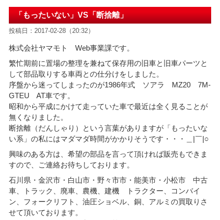
「もったいない」VS「断捨離」
投稿日：2017-02-28（20:32）
株式会社ヤマモト Web事業課です。
繁忙期前に置場の整理を兼ねて保存用の旧車と旧車パーツと
して部品取りする車両との仕分けをしました。
序盤から迷ってしまったのが1986年式 ソアラ MZ20 7M-
GTEU AT車です。
昭和から平成にかけて走っていた車で最近は全く見ることが
無くなりました。
断捨離（だんしゃり）という言葉がありますが「もったいな
い系」の私にはマダマダ時間がかかりそうです・・・＿|￣|○
興味のある方は、希望の部品を言って頂ければ販売もできま
すので、ご連絡お待ちしております。
石川県・金沢市・白山市・野々市市・能美市・小松市 中古
車、トラック、廃車、農機、建機 トラクター、コンバイ
ン、フォークリフト、油圧ショベル、銅、アルミの買取りさ
せて頂いております。