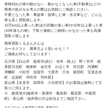
車検切れの車や動かない、動かなくなった車(不動車)などの
廃車の処分をお考えの際はお気軽にご相談ください。
不要となった車・事故車・故障した車・水没車など、どんな
車も高く買取致します。
10万km以上乗った車(走行距離の多い車)や10年以上乗った車
(10年落ちの車)、下取り価格にご納得いかなかった車も高価
買取り致します。
廃車買取くるまんさんは
カーネクスト 廃車王より高いかも！？
ご連絡お待ちしております！
石川県【白山市 能美市(辰口・寺井・根上) 野々市市 能
美郡川北町 鶴来町 金沢市 かほく市 河北郡 内灘町
津幡町 小松市 加賀市 七尾市 穴水 能登町 宝達志水
町 志賀町 羽咋市 羽咋郡】
富山県【氷見市 高岡市 小矢部市】のお客様は無料にて引
取りに伺えます。
※ 能登地方(輪島市・珠洲市・
鳳珠郡・鳳至郡・中能登
町)・富山県・福井県の方は担当までご相談下さい。
カテゴリー:
お車買取り情報
,
業務日記