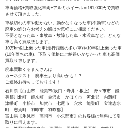
車両価格+買取強化車両+アルミホイール＝191
,000円で買取
させて頂きました。
車検切れの車や動かない、動かなくなった車(不動車)などの
廃車の処分をお考えの際はお気軽にご相談ください。
不要となった車・事故車・故障した車・水没車など、どんな
車も高く買取致します。
10万km以上乗った車(走行距離の多い車)や10年以上乗った車
(10年落ちの車)、下取り価格にご納得いかなかった車も高価
買取り致します。
廃車買取くるまんさんは
カーネクスト 廃車王より高いかも！？
ご連絡お待ちしております！
石川県【白山市 能美市(辰口・寺井・根上) 野々市市 能
美郡川北町 鶴来町 金沢市 かほく市 河北郡 内灘町
津幡町 小松市 加賀市 七尾市 穴水 能登町 宝達志水
町 志賀町 羽咋市 羽咋郡】
富山県【氷見市 高岡市 小矢部市】のお客様は無料にて引
取りに伺えます。