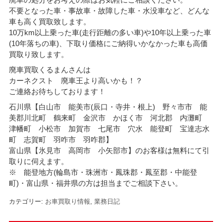
不要となった車・事故車・故障した車・水没車など、どんな
車も高く買取致します。
10万km以上乗った車(走行距離の多い車)や10年以上乗った車
(10年落ちの車)、下取り価格にご納得いかなかった車も高価
買取り致します。
廃車買取くるまんさんは
カーネクスト 廃車王より高いかも！？
ご連絡お待ちしております！
石川県【白山市 能美市(辰口・寺井・根上) 野々市市 能
美郡川北町 鶴来町 金沢市 かほく市 河北郡 内灘町
津幡町 小松市 加賀市 七尾市 穴水 能登町 宝達志水
町 志賀町 羽咋市 羽咋郡】
富山県【氷見市 高岡市 小矢部市】のお客様は無料にて引
取りに伺えます。
※ 能登地方(輪島市・珠洲市・
鳳珠郡・鳳至郡・中能登
町)・富山県・福井県の方は担当までご相談下さい。
カテゴリー:
お車買取り情報
,
業務日記