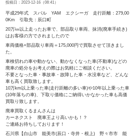
投稿日：2023-12-16（08:41）
平成29年式 スバル YAM エクシーガ 走行距離：279,00
0Km 引取先：辰口町
20万㎞以上走ったお車で、部品取り車両、抹消(廃車手続き)
はお客様の方でされましたので
車両価格+部品取り車両＝175
,000円で買取させて頂きまし
た。
車検切れの車や動かない、動かなくなった車(不動車)などの
廃車の処分をお考えの際はお気軽にご相談ください。
不要となった車・事故車・故障した車・水没車など、どんな
車も高く買取致します。
10万km以上乗った車(走行距離の多い車)や10年以上乗った車
(10年落ちの車)、下取り価格にご納得いかなかった車も高価
買取り致します。
廃車買取くるまんさんは
カーネクスト 廃車王より高いかも！？
ご連絡お待ちしております！
石川県【白山市 能美市(辰口・寺井・根上) 野々市市 能