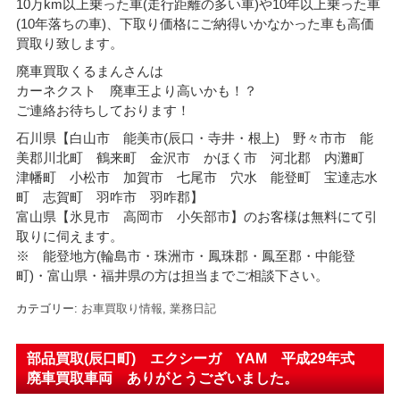
10万km以上乗った車(走行距離の多い車)や10年以上乗った車
(10年落ちの車)、下取り価格にご納得いかなかった車も高価
買取り致します。
廃車買取くるまんさんは
カーネクスト 廃車王より高いかも！？
ご連絡お待ちしております！
石川県【白山市 能美市(辰口・寺井・根上) 野々市市 能
美郡川北町 鶴来町 金沢市 かほく市 河北郡 内灘町
津幡町 小松市 加賀市 七尾市 穴水 能登町 宝達志水
町 志賀町 羽咋市 羽咋郡】
富山県【氷見市 高岡市 小矢部市】のお客様は無料にて引
取りに伺えます。
※ 能登地方(輪島市・珠洲市・
鳳珠郡・鳳至郡・中能登
町)・富山県・福井県の方は担当までご相談下さい。
カテゴリー:
お車買取り情報
,
業務日記
部品買取(辰口町) エクシーガ YAM 平成29年式
廃車買取車両 ありがとうございました。