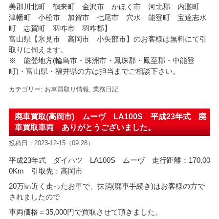
美郡川北町 鶴来町 金沢市 かほく市 河北郡 内灘町
津幡町 小松市 加賀市 七尾市 穴水 能登町 宝達志水
町 志賀町 羽咋市 羽咋郡】
富山県【氷見市 高岡市 小矢部市】のお客様は無料にて引
取りに伺えます。
※ 能登地方(輪島市・珠洲市・
鳳珠郡・鳳至郡・中能登
町)・富山県・福井県の方は担当までご相談下さい。
カテゴリー:
お車買取り情報
,
業務日記
廃車買取(高岡市) ムーヴ LA100S 平成23年式 廃
車買取車両 ありがとうございました。
投稿日：2023-12-15（09:28）
平成23年式 ダイハツ LA100S ムーヴ 走行距離：170,00
0Km 引取先：高岡市
20万㎞近く走ったお車で、抹消(廃車手続き)はお客様の方で
されましたので
車両価格＝35
,000円で買取させて頂きました。