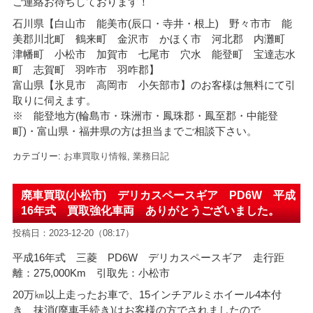
ご連絡お待ちしております！
石川県【白山市 能美市(辰口・寺井・根上) 野々市市 能
美郡川北町 鶴来町 金沢市 かほく市 河北郡 内灘町
津幡町 小松市 加賀市 七尾市 穴水 能登町 宝達志水
町 志賀町 羽咋市 羽咋郡】
富山県【氷見市 高岡市 小矢部市】のお客様は無料にて引
取りに伺えます。
※ 能登地方(輪島市・珠洲市・
鳳珠郡・鳳至郡・中能登
町)・富山県・福井県の方は担当までご相談下さい。
カテゴリー:
お車買取り情報
,
業務日記
廃車買取(小松市) デリカスペースギア PD6W 平成
16年式 買取強化車両 ありがとうございました。
投稿日：2023-12-20（08:17）
平成16年式 三菱 PD6W デリカスペースギア 走行距
離：275,000Km 引取先：小松市
20万㎞以上走ったお車で、15インチアルミホイール4本付
き、抹消(廃車手続き)はお客様の方でされましたので