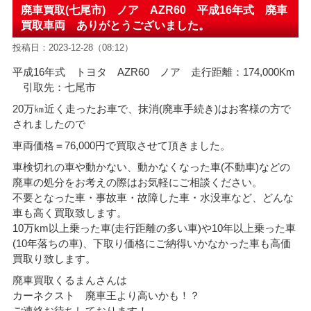
廃車買取(七尾市) ノア AZR60 平成16年式 廃車
買取車両 ありがとうございました。
投稿日：2023-12-28（08:12）
平成16年式 トヨタ AZR60 ノア 走行距離：174,000Km
引取先：七尾市
20万㎞近く走ったお車で、抹消(廃車手続き)はお客様の方で
されましたので
車両価格＝76
,000円で買取させて頂きました。
車検切れの車や動かない、動かなくなった車(不動車)などの
廃車の処分をお考えの際はお気軽にご相談ください。
不要となった車・事故車・故障した車・水没車など、どんな
車も高く買取致します。
10万km以上乗った車(走行距離の多い車)や10年以上乗った車
(10年落ちの車)、下取り価格にご納得いかなかった車も高価
買取り致します。
廃車買取くるまんさんは
カーネクスト 廃車王より高いかも！？
ご連絡お待ちしております！