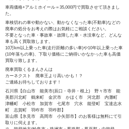
車両価格+アルミホイール＝35
,000円で買取させて頂きまし
た。
車検切れの車や動かない、動かなくなった車(不動車)などの
廃車の処分をお考えの際はお気軽にご相談ください。
不要となった車・事故車・故障した車・水没車など、どんな
車も高く買取致します。
10万km以上乗った車(走行距離の多い車)や10年以上乗った車
(10年落ちの車)、下取り価格にご納得いかなかった車も高価
買取り致します。
廃車買取くるまんさんは
カーネクスト 廃車王より高いかも！？
ご連絡お待ちしております！
石川県【白山市 能美市(辰口・寺井・根上) 野々市市 能
美郡川北町 鶴来町 金沢市 かほく市 河北郡 内灘町
津幡町 小松市 加賀市 七尾市 穴水 能登町 宝達志水
町 志賀町 羽咋市 羽咋郡】
富山県【氷見市 高岡市 小矢部市】のお客様は無料にて引
取りに伺えます。
※ 能登地方(輪島市・珠洲市・
鳳珠郡・鳳至郡・中能登