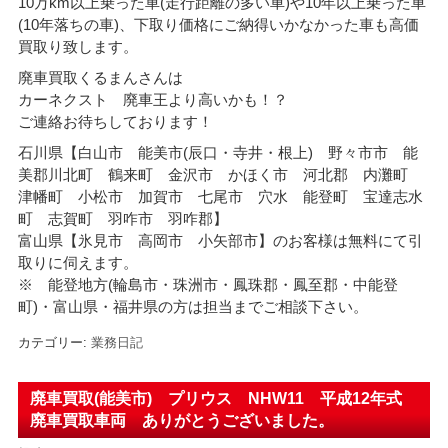
10万km以上乗った車(走行距離の多い車)や10年以上乗った車
(10年落ちの車)、下取り価格にご納得いかなかった車も高価
買取り致します。
廃車買取くるまんさんは
カーネクスト 廃車王より高いかも！？
ご連絡お待ちしております！
石川県【白山市 能美市(辰口・寺井・根上) 野々市市 能
美郡川北町 鶴来町 金沢市 かほく市 河北郡 内灘町
津幡町 小松市 加賀市 七尾市 穴水 能登町 宝達志水
町 志賀町 羽咋市 羽咋郡】
富山県【氷見市 高岡市 小矢部市】のお客様は無料にて引
取りに伺えます。
※ 能登地方(輪島市・珠洲市・
鳳珠郡・鳳至郡・中能登
町)・富山県・福井県の方は担当までご相談下さい。
カテゴリー:
業務日記
廃車買取(能美市) プリウス NHW11 平成12年式
廃車買取車両 ありがとうございました。