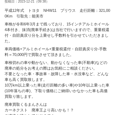
投稿日：2023-12-21（09:38）
平成12年式 トヨタ NHW11 プリウス 走行距離：321,00
0Km 引取先：能美市
車検が令和6年3月まで残っており、15インチアルミホイール
4本付き、抹消(廃車手続き)は当社で行いますので、重量税還
付・自賠責戻り分を上乗せし手数料を引かせていただきまし
た。
車両価格+アルミホイール+重量税還付・自賠責戻り分-手数
料＝70
,000円で買取させて頂きました。
車検切れの車や動かない、動かなくなった車(不動車)などの
廃車の処分をお考えの際はお気軽にご相談ください。
不要となった車・事故車・故障した車・水没車など、どんな
車も高く買取致します。
10万km以上乗った車(走行距離の多い車)や10年以上乗った車
(10年落ちの車)、下取り価格にご納得いかなかった車も高価
買取り致します。
廃車買取くるまんさんは
カーネクスト 廃車王より高いかも！？