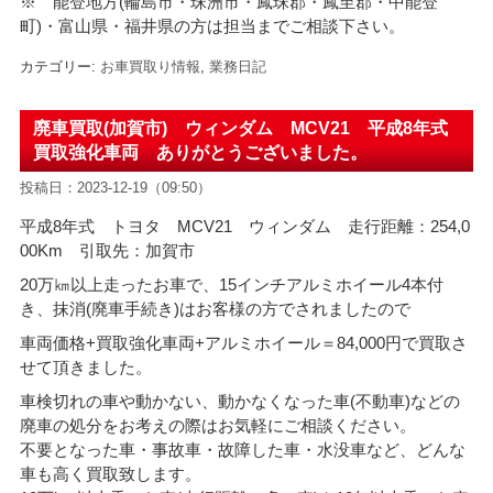
※ 能登地方(輪島市・珠洲市・
鳳珠郡・鳳至郡・中能登
町)・富山県・福井県の方は担当までご相談下さい。
カテゴリー:
お車買取り情報
,
業務日記
廃車買取(加賀市) ウィンダム MCV21 平成8年式
買取強化車両 ありがとうございました。
投稿日：2023-12-19（09:50）
平成8年式 トヨタ MCV21 ウィンダム 走行距離：254,0
00Km 引取先：加賀市
20万㎞以上走ったお車で、15インチアルミホイール4本付
き、抹消(廃車手続き)はお客様の方でされましたので
車両価格+買取強化車両+アルミホイール＝84
,000円で買取さ
せて頂きました。
車検切れの車や動かない、動かなくなった車(不動車)などの
廃車の処分をお考えの際はお気軽にご相談ください。
不要となった車・事故車・故障した車・水没車など、どんな
車も高く買取致します。