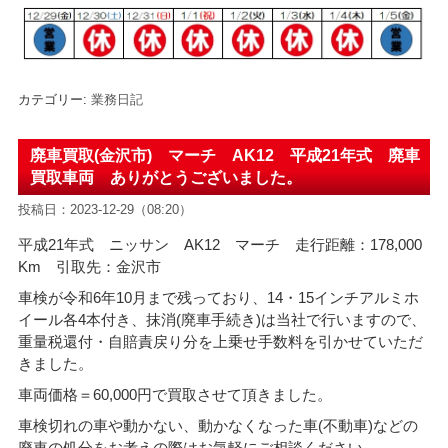
カテゴリー:
業務日記
廃車買取(金沢市) マーチ AK12 平成21年式 廃車
買取車両 ありがとうございました。
投稿日：2023-12-29（08:20）
平成21年式 ニッサン AK12 マーチ 走行距離：178,000
Km 引取先：金沢市
車検が令和6年10月まで残っており、14・15インチアルミホ
イール各4本付き、抹消(廃車手続き)は当社で行いますので、
重量税還付・自賠責戻り分を上乗せ手数料を引かせていただ
きました。
車両価格＝60
,000円で買取させて頂きました。
車検切れの車や動かない、動かなくなった車(不動車)などの
廃車の処分をお考えの際はお気軽にご相談ください。