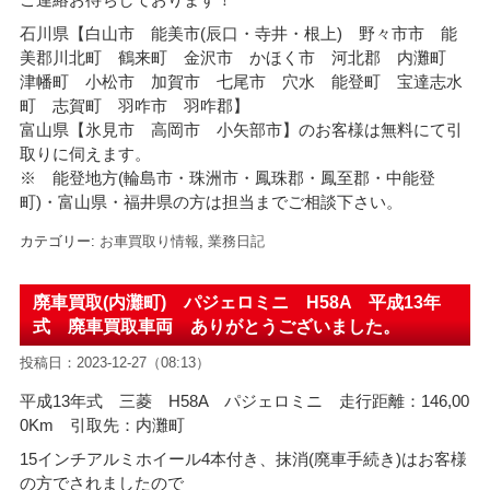
石川県【白山市 能美市(辰口・寺井・根上) 野々市市 能
美郡川北町 鶴来町 金沢市 かほく市 河北郡 内灘町
津幡町 小松市 加賀市 七尾市 穴水 能登町 宝達志水
町 志賀町 羽咋市 羽咋郡】
富山県【氷見市 高岡市 小矢部市】のお客様は無料にて引
取りに伺えます。
※ 能登地方(輪島市・珠洲市・
鳳珠郡・鳳至郡・中能登
町)・富山県・福井県の方は担当までご相談下さい。
カテゴリー:
お車買取り情報
,
業務日記
廃車買取(内灘町) パジェロミニ H58A 平成13年
式 廃車買取車両 ありがとうございました。
投稿日：2023-12-27（08:13）
平成13年式 三菱 H58A パジェロミニ 走行距離：146,00
0Km 引取先：内灘町
15インチアルミホイール4本付き、抹消(廃車手続き)はお客様
の方でされましたので