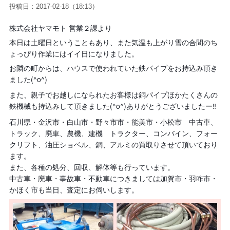
投稿日：2017-02-18（18:13）
株式会社ヤマモト 営業２課より
本日は土曜日ということもあり、
また気温も上がり雪の合間のち
ょっぴり作業にはイイ日になりました。
お隣の町からは、ハウスで使われていた鉄パイプをお持込み頂き
ました(^o^)
また、親子でお越しになられたお客様は銅パイプほかたくさんの
鉄機械も持込みして頂きました(^o^)ありがとうございましたー
‼︎
石川県・金沢市・白山市・野々市市・能美市・小松市 中古車、
トラック、廃車、農機、建機 トラクター、コンバイン、フォー
クリフト、油圧ショベル、銅、アルミの買取りさせて頂いており
ます。
また、各種の処分、回収、解体等も行っています。
中古車・廃車・事故車・不動車につきましては加賀市・羽咋市・
かほく市も当日、査定にお伺いします。