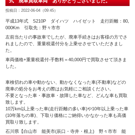
式 廃車買取車両 ありがとうございました。
投稿日：2022-06-04（09:45）
平成13年式 S210P ダイハツ ハイゼット 走行距離：80,
000Km 引取先：野々市市
左前当たりの事故車でしたが、廃車手続きはお客様の方でさ
れましたので、重量税還付分を上乗せさせていただきまし
た。
車両価格+重量税還付-手数料＝40,000円で買取させて頂きま
した。
車検切れの車や動かない、動かなくなった車(不動車)などの
廃車の処分をお考えの際はお気軽にご相談ください。
不要となった車・事故車・故障した車など、どんな車も買取
致します。
10万km以上乗った車(走行距離の多い車)や10年以上乗った車
(10年落ちの車)、下取り価格にご納得いかなかった車も高価
買取り致します。
石川県【白山市 能美市(辰口・寺井・根上) 野々市市 能