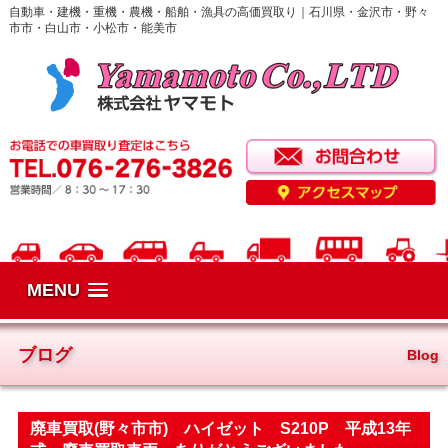
自動車・建機・重機・農機・船舶・漁具の高価買取り｜石川県・金沢市・野々
市市・白山市・小松市・能美市
MENU
ブログ
Blog
廃車買取(野々市市) ハイゼット S210P 平成13年