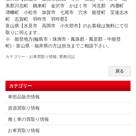
美郡川北町 鶴来町 金沢市 かほく市 河北郡 内灘町
津幡町 小松市 加賀市 七尾市 穴水 能登町 宝達志水
町 志賀町 羽咋市 羽咋郡】
富山県【氷見市 高岡市 小矢部市】のお客様は無料にて引
取りに伺えます。
※ 能登地方(輪島市・珠洲市・鳳珠郡・鳳至郡・中能登
町)・富山県・福井県の方は担当までご相談下さい。
カテゴリー：
お車買取り情報
,
業務日記
戻る
カテゴリー
車部品販売情報
資源買取り情報
働く車の買取り情報
お車買取り情報