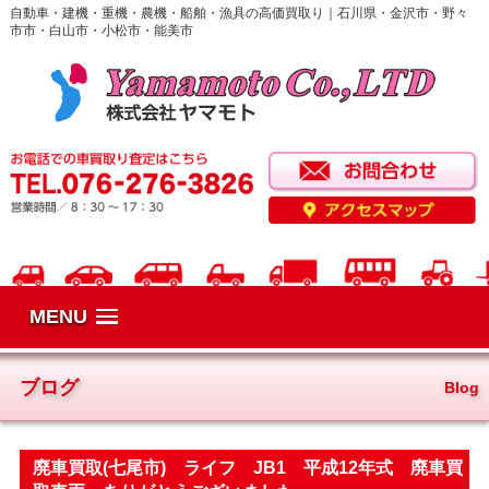
自動車・建機・重機・農機・船舶・漁具の高価買取り｜石川県・金沢市・野々
市市・白山市・小松市・能美市
MENU
ブログ
Blog
廃車買取(七尾市) ライフ JB1 平成12年式 廃車買