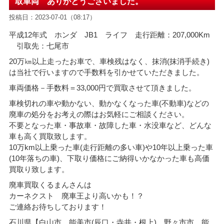
取車両 ありがとうございました。
投稿日：2023-07-01（08:17）
平成12年式 ホンダ JB1 ライフ 走行距離：207,000Km
引取先：七尾市
20万㎞以上走ったお車で、車検残はなく、抹消(抹消手続き)
は当社で行いますので手数料を引かせていただきました。
車両価格－手数料＝33
,000円で買取させて頂きました。
車検切れの車や動かない、動かなくなった車(不動車)などの
廃車の処分をお考えの際はお気軽にご相談ください。
不要となった車・事故車・故障した車・水没車など、どんな
車も高く買取致します。
10万km以上乗った車(走行距離の多い車)や10年以上乗った車
(10年落ちの車)、下取り価格にご納得いかなかった車も高価
買取り致します。
廃車買取くるまんさんは
カーネクスト 廃車王より高いかも！？
ご連絡お待ちしております！
石川県【白山市 能美市(辰口・寺井・根上) 野々市市 能