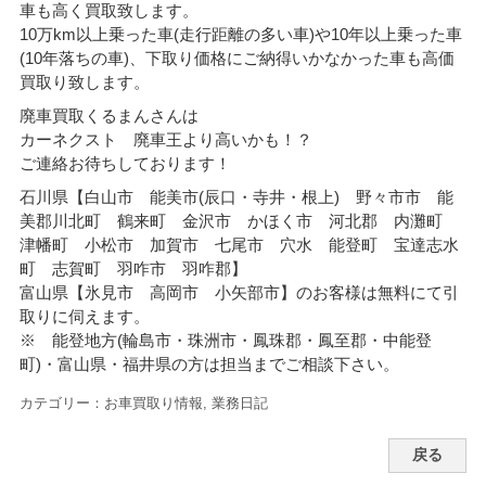
車も高く買取致します。
10万km以上乗った車(走行距離の多い車)や10年以上乗った車
(10年落ちの車)、下取り価格にご納得いかなかった車も高価
買取り致します。
廃車買取くるまんさんは
カーネクスト 廃車王より高いかも！？
ご連絡お待ちしております！
石川県【白山市 能美市(辰口・寺井・根上) 野々市市 能
美郡川北町 鶴来町 金沢市 かほく市 河北郡 内灘町
津幡町 小松市 加賀市 七尾市 穴水 能登町 宝達志水
町 志賀町 羽咋市 羽咋郡】
富山県【氷見市 高岡市 小矢部市】のお客様は無料にて引
取りに伺えます。
※ 能登地方(輪島市・珠洲市・
鳳珠郡・鳳至郡・中能登
町)・富山県・福井県の方は担当までご相談下さい。
カテゴリー：
お車買取り情報
,
業務日記
戻る