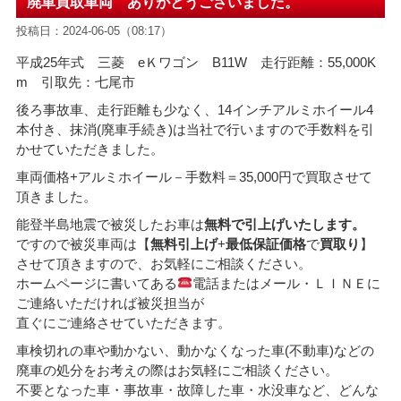
廃車買取車両 ありがとうございました。
投稿日：2024-06-05（08:17）
平成25年式 三菱 eＫワゴン B11W 走行距離：55,000K
m 引取先：七尾市
後ろ事故車、走行距離も少なく、14インチアルミホイール4
本付き、抹消(廃車手続き)は当社で行いますので手数料を引
かせていただきました。
車両価格+アルミホイール－手数料
＝35
,000円で買取させて
頂きました。
能登半島地震で被災したお車は
無料で引上げいたします。
ですので被災車両は【
無料引上げ
+
最低保証価格
で
買取り
】
させて頂きますので、お気軽にご相談ください。
ホームページに書いてある
電話またはメール・ＬＩＮＥに
ご連絡いただければ被災担当が
直ぐにご連絡させていただきます。
車検切れの車や動かない、動かなくなった車(不動車)などの
廃車の処分をお考えの際はお気軽にご相談ください。
不要となった車・事故車・故障した車・水没車など、どんな