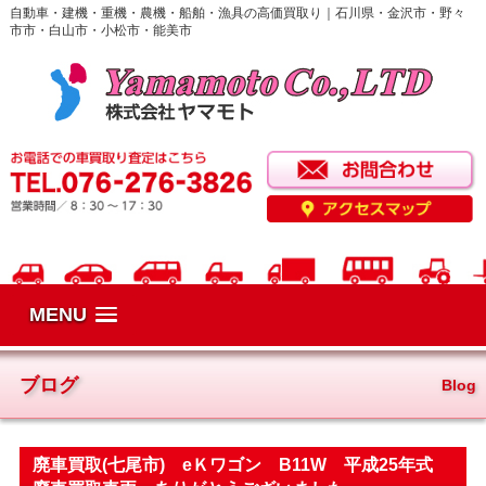
自動車・建機・重機・農機・船舶・漁具の高価買取り｜石川県・金沢市・野々
市市・白山市・小松市・能美市
MENU
ブログ
Blog
廃車買取(七尾市) eＫワゴン B11W 平成25年式