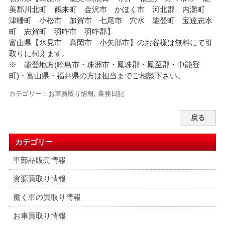
美郡川北町 鶴来町 金沢市 かほく市 河北郡 内灘町
津幡町 小松市 加賀市 七尾市 穴水 能登町 宝達志水
町 志賀町 羽咋市 羽咋郡】
富山県【氷見市 高岡市 小矢部市】のお客様は無料にて引
取りに伺えます。
※ 能登地方(輪島市・珠洲市・
鳳珠郡・鳳至郡・中能登
町)・富山県・福井県の方は担当までご相談下さい。
カテゴリー：
お車買取り情報
,
業務日記
戻る
カテゴリー
車部品販売情報
資源買取り情報
働く車の買取り情報
お車買取り情報