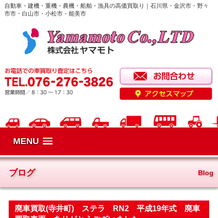
自動車・建機・重機・農機・船舶・漁具の高価買取り｜石川県・金沢市・野々
市市・白山市・小松市・能美市
MENU
ブログ
Blog
廃車買取(寺井町) ステラ RN2 平成19年式 廃車