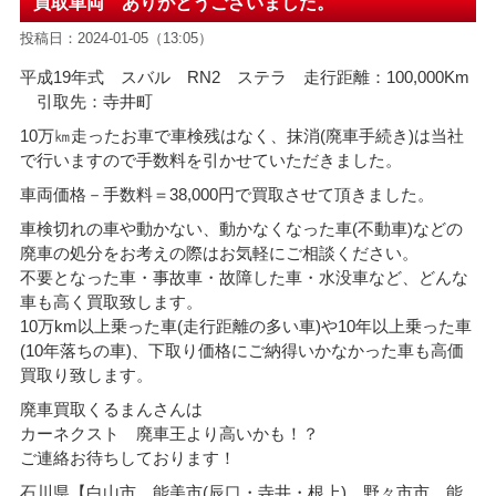
買取車両 ありがとうございました。
投稿日：2024-01-05（13:05）
平成19年式 スバル RN2 ステラ 走行距離：100,000Km
引取先：寺井町
10万㎞走ったお車で車検残はなく、抹消(廃車手続き)は当社
で行いますので手数料を引かせていただきました。
車両価格－手数料＝38
,000円で買取させて頂きました。
車検切れの車や動かない、動かなくなった車(不動車)などの
廃車の処分をお考えの際はお気軽にご相談ください。
不要となった車・事故車・故障した車・水没車など、どんな
車も高く買取致します。
10万km以上乗った車(走行距離の多い車)や10年以上乗った車
(10年落ちの車)、下取り価格にご納得いかなかった車も高価
買取り致します。
廃車買取くるまんさんは
カーネクスト 廃車王より高いかも！？
ご連絡お待ちしております！
石川県【白山市 能美市(辰口・寺井・根上) 野々市市 能