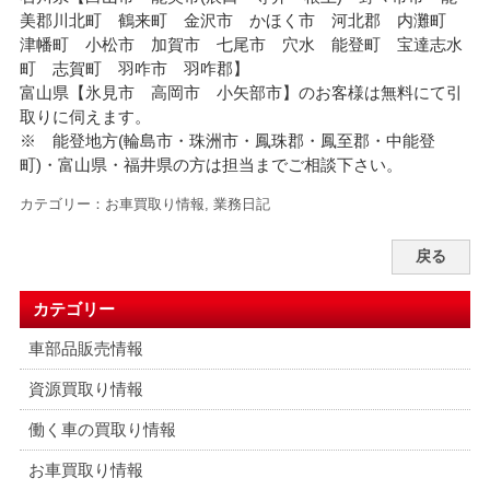
美郡川北町 鶴来町 金沢市 かほく市 河北郡 内灘町
津幡町 小松市 加賀市 七尾市 穴水 能登町 宝達志水
町 志賀町 羽咋市 羽咋郡】
富山県【氷見市 高岡市 小矢部市】のお客様は無料にて引
取りに伺えます。
※ 能登地方(輪島市・珠洲市・
鳳珠郡・鳳至郡・中能登
町)・富山県・福井県の方は担当までご相談下さい。
カテゴリー：
お車買取り情報
,
業務日記
戻る
カテゴリー
車部品販売情報
資源買取り情報
働く車の買取り情報
お車買取り情報