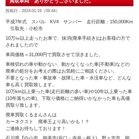
買取車両 ありがとうございました。
投稿日：2024-01-19（09:44）
平成7年式 スバル KV4 サンバー 走行距離：150,000Km
引取先：小松市
10万㎞以上走ったお車で、抹消(廃車手続き)はお客様の方で
されましたので
車両価格＝31
,000円で買取させて頂きました。
車検切れの車や動かない、動かなくなった車(不動車)などの
廃車の処分をお考えの際はお気軽にご相談ください。
不要となった車・事故車・故障した車・水没車など、どんな
車も高く買取致します。
10万km以上乗った車(走行距離の多い車)や10年以上乗った車
(10年落ちの車)、下取り価格にご納得いかなかった車も高価
買取り致します。
廃車買取くるまんさんは
カーネクスト 廃車王より高いかも！？
ご連絡お待ちしております！
石川県【白山市 能美市(辰口・寺井・根上) 野々市市 能