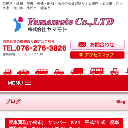
自動車・建機・重機・農機・船舶・漁具の高価買取り｜石川県・金沢市・野々
市市・白山市・小松市・能美市
MENU
ブログ
Blog
廃車買取(小松市) サンバー KV4 平成7年式 廃車