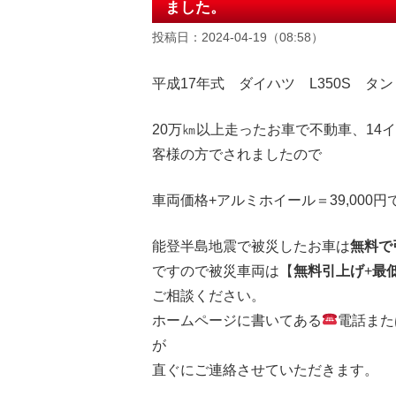
ました。
投稿日：2024-04-19（08:58）
平成17年式 ダイハツ L350S タン
20万㎞以上走ったお車で不動車、14
客様の方でされましたので
車両価格+アルミホイール
＝39
,000
能登半島地震で被災したお車は
無料で
ですので被災車両は【
無料引上げ
+
最
ご相談ください。
ホームページに書いてある
電話また
が
直ぐにご連絡させていただきます。