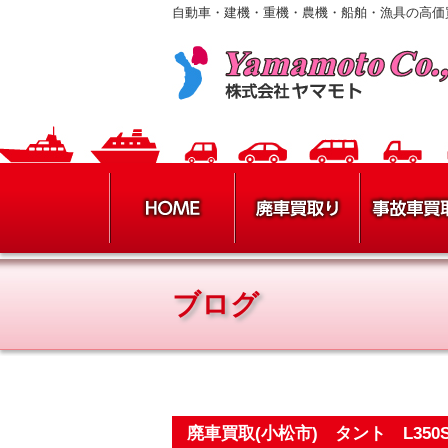
自動車・建機・重機・農機・船舶・漁具の高価
ブログ
廃車買取(小松市) タント L35