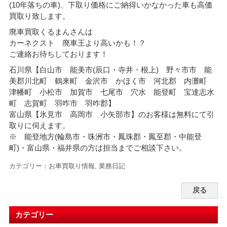
(10年落ちの車)、下取り価格にご納得いかなかった車も高価
買取り致します。
廃車買取くるまんさんは
カーネクスト 廃車王より高いかも！？
ご連絡お待ちしております！
石川県【白山市 能美市(辰口・寺井・根上) 野々市市 能
美郡川北町 鶴来町 金沢市 かほく市 河北郡 内灘町
津幡町 小松市 加賀市 七尾市 穴水 能登町 宝達志水
町 志賀町 羽咋市 羽咋郡】
富山県【氷見市 高岡市 小矢部市】のお客様は無料にて引
取りに伺えます。
※ 能登地方(輪島市・珠洲市・
鳳珠郡・鳳至郡・中能登
町)・富山県・福井県の方は担当までご相談下さい。
カテゴリー：
お車買取り情報
,
業務日記
戻る
カテゴリー