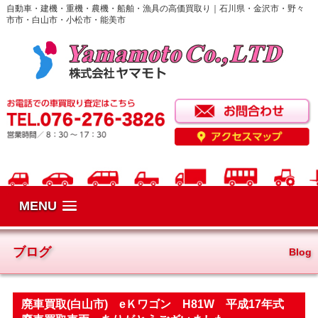
自動車・建機・重機・農機・船舶・漁具の高価買取り｜石川県・金沢市・野々
市市・白山市・小松市・能美市
MENU
ブログ
Blog
廃車買取(白山市) eＫワゴン H81W 平成17年式