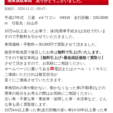
廃車買取車両 ありがとうございました。
投稿日：2024-11-11（09:47）
平成17年式 三菱 eＫワゴン H81W 走行距離：100,000K
m 引取先：白山市
10万㎞以上走ったお車で、抹消(廃車手続き)は当社で行いま
すので手数料を引かせていただきました。
車両価格－手数料
＝30,000
円で買取させて頂きました。
能登半島地震で被災したお車は
無料で引上げいたします。
ですので被災車両は【
無料引上げ
+
最低保証価格
で
買取り
】
させて頂きますので、お気軽にご相談ください。
ホームページに書いてある
電話またはメール・ＬＩＮＥに
ご連絡いただければ被災担当が
直ぐにご連絡させていただきます。
車検切れの車や動かない、動かなくなった車(不動車)などの
廃車の処分をお考えの際はお気軽にご相談ください。
古い車・不要な車・事故車・故障した車・水没車など、どん
な車も高く買取致します。
10万km以上乗った車(走行距離の多い車)や10年以上乗った車