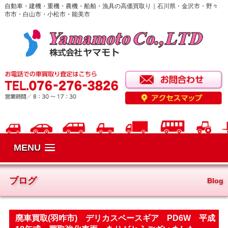
自動車・建機・重機・農機・船舶・漁具の高価買取り｜石川県・金沢市・野々
市市・白山市・小松市・能美市
MENU
ブログ
Blog
廃車買取(羽咋市) デリカスペースギア PD6W 平成