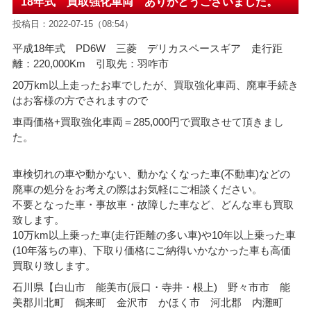
18年式 買取強化車両 ありがとうございました。
投稿日：2022-07-15（08:54）
平成18年式 PD6W 三菱 デリカスペースギア 走行距
離：220,000Km 引取先：羽咋市
20万km以上走ったお車でしたが、買取強化車両、廃車手続き
はお客様の方でされますので
車両価格+買取強化車両＝285,000円で買取させて頂きまし
た。
車検切れの車や動かない、動かなくなった車(不動車)などの
廃車の処分をお考えの際はお気軽にご相談ください。
不要となった車・事故車・故障した車など、どんな車も買取
致します。
10万km以上乗った車(走行距離の多い車)や10年以上乗った車
(10年落ちの車)、下取り価格にご納得いかなかった車も高価
買取り致します。
石川県【白山市 能美市(辰口・寺井・根上) 野々市市 能
美郡川北町 鶴来町 金沢市 かほく市 河北郡 内灘町