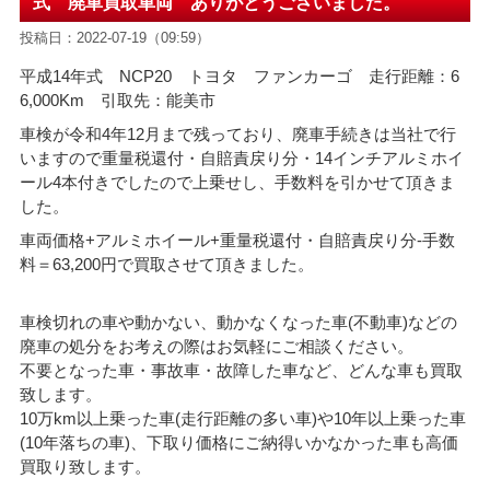
式 廃車買取車両 ありがとうございました。
投稿日：2022-07-19（09:59）
平成14年式 NCP20 トヨタ ファンカーゴ 走行距離：6
6,000Km 引取先：能美市
車検が令和4年12月まで残っており、廃車手続きは当社で行
いますので重量税還付・自賠責戻り分・14インチアルミホイ
ール4本付きでしたので上乗せし、手数料を引かせて頂きま
した。
車両価格+アルミホイール+重量税還付・自賠責戻り分-手数
料＝63,200円で買取させて頂きました。
車検切れの車や動かない、動かなくなった車(不動車)などの
廃車の処分をお考えの際はお気軽にご相談ください。
不要となった車・事故車・故障した車など、どんな車も買取
致します。
10万km以上乗った車(走行距離の多い車)や10年以上乗った車
(10年落ちの車)、下取り価格にご納得いかなかった車も高価
買取り致します。