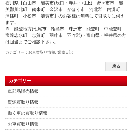
石川県【白山市 能美市(辰口・寺井・根上) 野々市市 能
美郡川北町 鶴来町 金沢市 かほく市 河北郡 内灘町
津幡町 小松市 加賀市】のお客様は無料にて引取りに伺え
ます。
※ 能登地方(七尾市 輪島市 珠洲市 能登町 中能登町
宝達志水町 志賀町 羽咋市 羽咋郡)・富山県・福井県の方
は担当までご相談下さい。
カテゴリー：
お車買取り情報
,
業務日記
戻る
カテゴリー
車部品販売情報
資源買取り情報
働く車の買取り情報
お車買取り情報