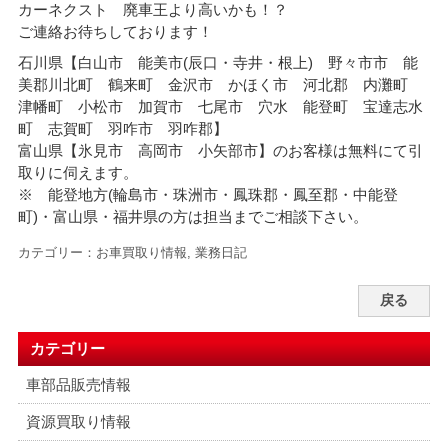
カーネクスト 廃車王より高いかも！？
ご連絡お待ちしております！
石川県【白山市 能美市(辰口・寺井・根上) 野々市市 能
美郡川北町 鶴来町 金沢市 かほく市 河北郡 内灘町
津幡町 小松市 加賀市 七尾市 穴水 能登町 宝達志水
町 志賀町 羽咋市 羽咋郡】
富山県【氷見市 高岡市 小矢部市】のお客様は無料にて引
取りに伺えます。
※ 能登地方(輪島市・珠洲市・
鳳珠郡・鳳至郡・中能登
町)・富山県・福井県の方は担当までご相談下さい。
カテゴリー：
お車買取り情報
,
業務日記
戻る
カテゴリー
車部品販売情報
資源買取り情報