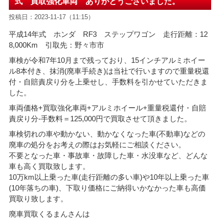
式 買取強化車両 ありがとうございました。
投稿日：2023-11-17（11:15）
平成14年式 ホンダ RF3 ステップワゴン 走行距離：12
8,000Km 引取先：野々市市
車検が令和7年10月まで残っており、15インチアルミホイー
ル8本付き、抹消(廃車手続き)は当社で行いますので重量税還
付・自賠責戻り分を上乗せし、手数料を引かせていただきま
した。
車両価格+買取強化車両+アルミホイール+重量税還付・自賠
責戻り分-手数料＝125
,000円で買取させて頂きました。
車検切れの車や動かない、動かなくなった車(不動車)などの
廃車の処分をお考えの際はお気軽にご相談ください。
不要となった車・事故車・故障した車・水没車など、どんな
車も高く買取致します。
10万km以上乗った車(走行距離の多い車)や10年以上乗った車
(10年落ちの車)、下取り価格にご納得いかなかった車も高価
買取り致します。
廃車買取くるまんさんは