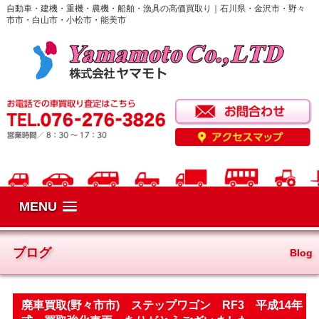
自動車・建機・重機・農機・船舶・漁具の高価買取り｜石川県・金沢市・野々
市市・白山市・小松市・能美市
MENU
ブログ
Blog
廃車買取(野々市市) ステップワゴン RF3 平成14年