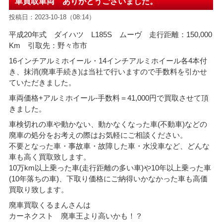
車買取車両 ありがとうございました。
投稿日：2023-10-18（08:14）
平成20年式 ダイハツ L185S ムーヴ 走行距離：150,000
Km 引取先：野々市市
16インチアルミホイール・14インチアルミホイール各4本付
き、抹消(廃車手続き)は当社で行いますので手数料を引かせ
ていただきました。
車両価格+アルミホイール-手数料＝41
,000円で買取させて頂
きました。
車検切れの車や動かない、動かなくなった車(不動車)などの
廃車の処分をお考えの際はお気軽にご相談ください。
不要となった車・事故車・故障した車・水没車など、どんな
車も高く買取致します。
10万km以上乗った車(走行距離の多い車)や10年以上乗った車
(10年落ちの車)、下取り価格にご納得いかなかった車も高価
買取り致します。
廃車買取くるまんさんは
カーネクスト 廃車王より高いかも！？