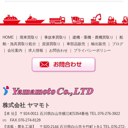
HOME
｜
廃車買取り
｜
事故車買取り
｜
建機・重機・農機買取り
｜
船
舶・漁具買取り処分
｜
資源買取り
｜
車部品販売
｜
輸出販売
｜
ブログ
｜
会社案内
｜
求人情報
｜
お問合わせ
｜
プライバシーポリシー
株式会社 ヤマモト
【本 社】 〒924-0011 石川県白山市横江町5354番地 TEL.076-276-3922
㈹ FAX.076-274-8128
【清風・麓丸工場】 〒920-2144 石川県白山市大竹町ト8-1 TEL.076-272-