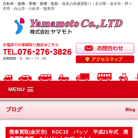
自動車・建機・重機・農機・船舶・漁具の高価買取り｜石川県・金沢市・野々
市市・白山市・小松市・能美市
MENU
ブログ
Blog
廃車買取(金沢市) KGC10 パッソ 平成21年式 廃