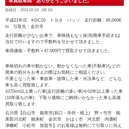
車買取車両 ありがとうございました。
投稿日：2023-02-24（08:19）
平成21年式 KGC10 トヨタ パッソ 走行距離：85,000K
m 引取先：金沢市
走行距離が少ないお車で、車検残もなく抹消(廃車手続き)は
当社で行いますので手数料を引かせて頂きました。
車両価格－手数料＝47,000円で買取させて頂きました。
車検切れの車や動かない、動かなくなった車(不動車)などの
廃車の処分をお考えの際はお気軽にご相談ください。
不要となった車・事故車・故障した車・水没車など、どんな
車も高く買取致します。
10万km以上乗った車(走行距離の多い車)や10年以上乗った車
(10年落ちの車)、下取り価格にご納得いかなかった車も高価
買取り致します。
石川県【白山市 能美市(辰口・寺井・根上) 野々市市 能
美郡川北町 鶴来町 金沢市 かほく市 河北郡 内灘町
津幡町 小松市 加賀市】のお客様は無料にて引取りに伺え