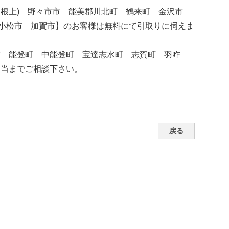
・根上) 野々市市 能美郡川北町 鶴来町 金沢市
小松市 加賀市】のお客様は無料にて引取りに伺えま
市 能登町 中能登町 宝達志水町 志賀町 羽咋
担当までご相談下さい。
戻る