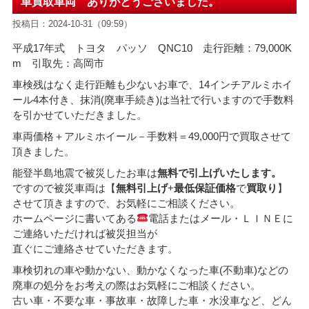
車買取車両 ありがとうございました。
投稿日：2024-10-31（09:59）
平成17年式 トヨタ パッソ QNC10 走行距離：79,000K
m 引取先：高岡市
車検残はなく走行距離も少ないお車で、14インチアルミホイ
ール4本付き、抹消(廃車手続き)は当社で行いますので手数料
を引かせていただきました。
車両価格＋アルミホイール－手数料
＝49,000
円で買取させて
頂きました。
能登半島地震で被災したお車は
無料で引上げいたします。
ですので被災車両は【
無料引上げ
+
最低保証価格
で
買取り
】
させて頂きますので、お気軽にご相談ください。
ホームページに書いてある
電話またはメール・ＬＩＮＥに
ご連絡いただければ被災担当が
直ぐにご連絡させていただきます。
車検切れの車や動かない、動かなくなった車(不動車)などの
廃車の処分をお考えの際はお気軽にご相談ください。
古い車・不要な車・事故車・故障した車・水没車など、どん