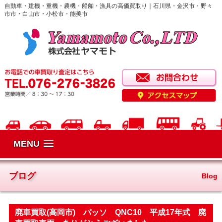
自動車・建機・重機・農機・船舶・漁具の高価買取り｜石川県・金沢市・野々
市市・白山市・小松市・能美市
MENU
ブログ
Blog
廃車買取(高岡市) パッソ QNC10 平成17年式 廃