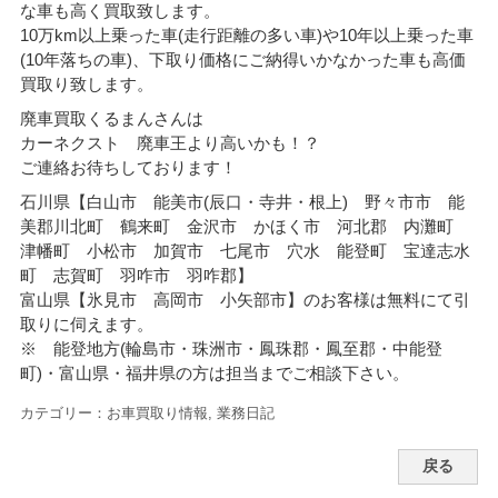
な車も高く買取致します。
10万km以上乗った車(走行距離の多い車)や10年以上乗った車
(10年落ちの車)、下取り価格にご納得いかなかった車も高価
買取り致します。
廃車買取くるまんさんは
カーネクスト 廃車王より高いかも！？
ご連絡お待ちしております！
石川県【白山市 能美市(辰口・寺井・根上) 野々市市 能
美郡川北町 鶴来町 金沢市 かほく市 河北郡 内灘町
津幡町 小松市 加賀市 七尾市 穴水 能登町 宝達志水
町 志賀町 羽咋市 羽咋郡】
富山県【氷見市 高岡市 小矢部市】のお客様は無料にて引
取りに伺えます。
※ 能登地方(輪島市・珠洲市・
鳳珠郡・鳳至郡・中能登
町)・富山県・福井県の方は担当までご相談下さい。
カテゴリー：
お車買取り情報
,
業務日記
戻る