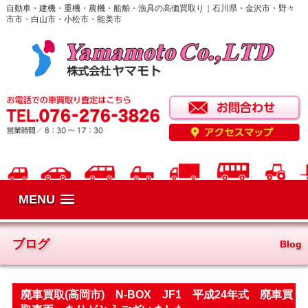
自動車・建機・重機・農機・船舶・漁具の高価買取り｜石川県・金沢市・野々
市市・白山市・小松市・能美市
MENU
ブログ
Blog
廃車買取(高岡市) N-BOX JF1 平成24年式 廃車買