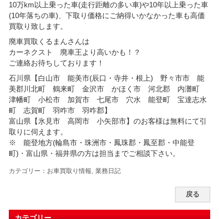
10万km以上乗った車(走行距離の多い車)や10年以上乗った車
(10年落ちの車)、下取り価格にご納得いかなかった車も高価
買取り致します。
廃車買取くるまんさんは
カーネクスト 廃車王より高いかも！？
ご連絡お待ちしております！
石川県【白山市 能美市(辰口・寺井・根上) 野々市市 能
美郡川北町 鶴来町 金沢市 かほく市 河北郡 内灘町
津幡町 小松市 加賀市 七尾市 穴水 能登町 宝達志水
町 志賀町 羽咋市 羽咋郡】
富山県【氷見市 高岡市 小矢部市】のお客様は無料にて引
取りに伺えます。
※ 能登地方(輪島市・珠洲市・
鳳珠郡・鳳至郡・中能登
町)・富山県・福井県の方は担当までご相談下さい。
カテゴリー：
お車買取り情報
,
業務日記
戻る
カテゴリー