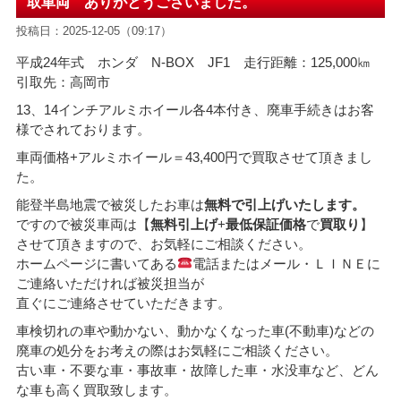
取車両 ありがとうございました。
投稿日：2025-12-05（09:17）
平成24年式 ホンダ N-BOX JF1 走行距離：125,000㎞
引取先：高岡市
13、14インチアルミホイール各4本付き、廃車手続きはお客
様でされております。
車両価格+アルミホイール
＝43,400
円で買取させて頂きまし
た。
能登半島地震で被災したお車は
無料で引上げいたします。
ですので被災車両は【
無料引上げ
+
最低保証価格
で
買取り
】
させて頂きますので、お気軽にご相談ください。
ホームページに書いてある
電話またはメール・ＬＩＮＥに
ご連絡いただければ被災担当が
直ぐにご連絡させていただきます。
車検切れの車や動かない、動かなくなった車(不動車)などの
廃車の処分をお考えの際はお気軽にご相談ください。
古い車・不要な車・事故車・故障した車・水没車など、どん
な車も高く買取致します。