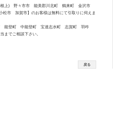
・根上) 野々市市 能美郡川北町 鶴来町 金沢市
小松市 加賀市】のお客様は無料にて引取りに伺えま
市 能登町 中能登町 宝達志水町 志賀町 羽咋
担当までご相談下さい。
戻る