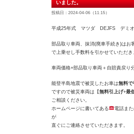
いました。
投稿日：2024-04-06（11:15）
平成25年式 マツダ DEJFS デミオ
部品取り車両、抹消(廃車手続き)は
で上乗せし手数料を引かせていただき
車両価格+部品取り車両＋自賠責戻り
能登半島地震で被災したお車は
無料で
ですので被災車両は【
無料引上げ
+
最
ご相談ください。
ホームページに書いてある
電話また
が
直ぐにご連絡させていただきます。