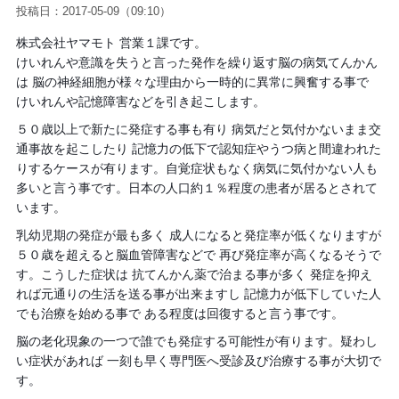
投稿日：2017-05-09（09:10）
株式会社ヤマモト 営業１課です。
けいれんや意識を失うと言った発作を繰り返す脳の病気てんかん
は 脳の神経細胞が様々な理由から一時的に異常に興奮する事で
けいれんや記憶障害などを引き起こします。
５０歳以上で新たに発症する事も有り 病気だと気付かないまま交
通事故を起こしたり 記憶力の低下で認知症やうつ病と間違われた
りするケースが有ります。自覚症状もなく病気に気付かない人も
多いと言う事です。日本の人口約１％程度の患者が居るとされて
います。
乳幼児期の発症が最も多く 成人になると発症率が低くなりますが
５０歳を超えると脳血管障害などで 再び発症率が高くなるそうで
す。こうした症状は 抗てんかん薬で治まる事が多く 発症を抑え
れば元通りの生活を送る事が出来ますし 記憶力が低下していた人
でも治療を始める事で ある程度は回復すると言う事です。
脳の老化現象の一つで誰でも発症する可能性が有ります。疑わし
い症状があれば 一刻も早く専門医へ受診及び治療する事が大切で
す。