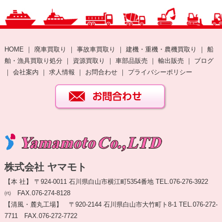
HOME
｜
廃車買取り
｜
事故車買取り
｜
建機・重機・農機買取り
｜
船
舶・漁具買取り処分
｜
資源買取り
｜
車部品販売
｜
輸出販売
｜
ブログ
｜
会社案内
｜
求人情報
｜
お問合わせ
｜
プライバシーポリシー
株式会社 ヤマモト
【本 社】 〒924-0011 石川県白山市横江町5354番地 TEL.076-276-3922
㈹ FAX.076-274-8128
【清風・麓丸工場】 〒920-2144 石川県白山市大竹町ト8-1 TEL.076-272-
7711 FAX.076-272-7722