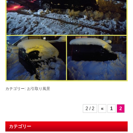
カテゴリー:
お引取り風景
投
2 / 2
«
1
2
稿
ナ
ビ
カテゴリー
ゲ