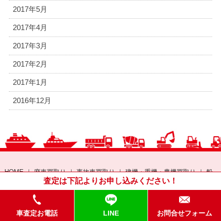
2017年5月
2017年4月
2017年3月
2017年2月
2017年1月
2016年12月
HOME
｜
廃車買取り
｜
事故車買取り
｜
建機・重機・農機買取り
｜
船
査定は下記よりお申し込みください！
舶・漁具買取り処分
｜
資源買取り
｜
車部品販売
｜
輸出販売
｜
ブログ
｜
会社案内
｜
求人情報
｜
お問合わせ
｜
プライバシーポリシー
車査定お電話
LINE
お問合せフォーム