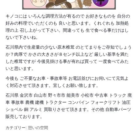
キノコには いろんな調理方法が有るので お好きなものを 自分の
好みの料理でいただくのも 良いと思います。くれぐれも 加熱処
理の上 召し上がって下さい。間違っても 生で食べる事だけはし
ないで下さいね。
石川県内で生産量の少ない原木椎茸 のとてまりをご存知でしょう
か？肉厚で
かさの大きさが８センチ以上など 厳しい基準を満た
した椎茸ですが 今後見掛ける事が有れば買って 一度食べてみた
いと思います。
今後も ご不要なお車・事故車等 お電話並びにお伺いにて元気よ
く対応させて頂きます。宜しくお願い致します。
石川県 金沢市 白山市 野々市市 能美市 小松市 中古車 トラック 廃
車 事故車 農機 建機 トラクター コンバイン フォークリフト 油圧
ショベル 銅 アルミ 買取りさせて頂きます。その他 自動車パーツ
販売しております。
カテゴリー:
憩いの空間