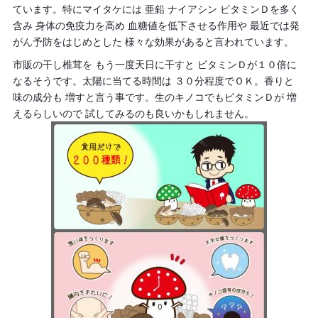
ています。特にマイタケには 亜鉛 ナイアシン ビタミンＤを多く
含み 身体の免疫力を高め 血糖値を低下させる作用や 最近では発
がん予防をはじめとした 様々な効果があると言われています。
市販の干し椎茸を もう一度天日に干すと ビタミンＤが１０倍に
なるそうです。太陽に当てる時間は ３０分程度でＯＫ。香りと
味の成分も 増すと言う事です。生のキノコでもビタミンＤが 増
えるらしいので 試してみるのも良いかもしれません。