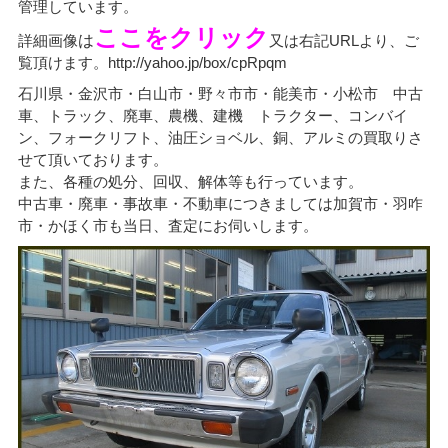
管理しています。
ここをクリック
詳細画像
は
又は右記URLより、ご
覧頂けます。http://yahoo.jp/box/cpRpqm
石川県・金沢市・白山市・野々市市・能美市・小松市 中古
車、トラック、廃車、農機、建機 トラクター、コンバイ
ン、フォークリフト、油圧ショベル、銅、アルミの買取りさ
せて頂いております。
また、各種の処分、回収、解体等も行っています。
中古車・廃車・事故車・不動車につきましては加賀市・羽咋
市・かほく市も当日、査定にお伺いします。