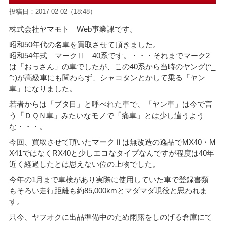
投稿日：2017-02-02（18:48）
株式会社ヤマモト Web事業課です。
昭和50年代の名車を買取させて頂きました。
昭和54年式 マークⅡ 40系です。・・・それまでマーク2
は「おっさん」の車でしたが、この40系から当時のヤング(^_
^;)が高級車にも関わらず、シャコタンとかして乗る「ヤン
車」になりました。
若者からは「ブタ目」と呼べれた車で、「ヤン車」は今で言
う「ＤＱＮ車」みたいなモノで「痛車」とは少し違うよう
な・・・。
今回、買取させて頂いたマークⅡは無改造の逸品でMX40・M
X41ではなくRX40と少しエコなタイプなんですが程度は40年
近く経過したとは思えない位の上物でした。
今年の1月まで車検があり実際に使用していた車で登録書類
もそろい走行距離も約85,000kmとマダマダ現役と思われま
す。
只今、ヤフオクに出品準備中のため雨露をしのげる倉庫にて