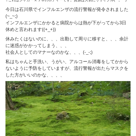
これはジャガーＸＪ８のボディーです。資源は大切にリサイクル(*^。^*)
今日は石川県でインフルエンザの流行警報が発令されました
(~_~;)
インフルエンザにかかると病院からは熱が下がってから3日
休めと言われます((+_+))
休みたくはないのに、、、出勤して周りに移すと、、、余計
に迷惑がかかってしまう、、、
社会人としてのマナーなのかな、、、(-_-;)
私はちゃんと手洗い、うがい、アルコール消毒をしてかから
ないように予防をしていますが、流行警報が出たらマスクを
した方がいいのかな、、、、