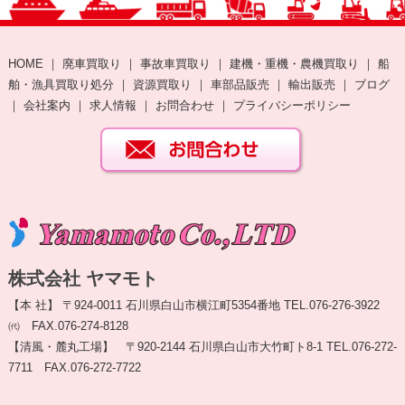
HOME
｜
廃車買取り
｜
事故車買取り
｜
建機・重機・農機買取り
｜
船
舶・漁具買取り処分
｜
資源買取り
｜
車部品販売
｜
輸出販売
｜
ブログ
｜
会社案内
｜
求人情報
｜
お問合わせ
｜
プライバシーポリシー
株式会社 ヤマモト
【本 社】 〒924-0011 石川県白山市横江町5354番地 TEL.076-276-3922
㈹ FAX.076-274-8128
【清風・麓丸工場】 〒920-2144 石川県白山市大竹町ト8-1 TEL.076-272-
7711 FAX.076-272-7722