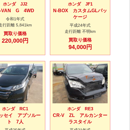
ホンダ JJ2
ホンダ JF1
-VAN G 4WD
N-BOX カスタムGLパッ
ケージ
令和1年式
走行距離
5,841km
平成24年式
走行距離
不明km
買取り価格
220,000円
買取り価格
94,000円
ホンダ RC1
ホンダ RE3
ッセイ アブソルー
CR-V ZL アルカンター
ト 7人
ラスタイル
平成25年式
平成21年式