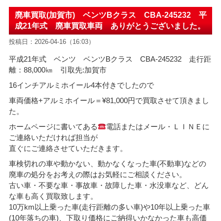
廃車買取(加賀市) ベンツBクラス CBA-245232 平
成21年式 廃車買取車両 ありがとうございました。
投稿日：2026-04-16（16:03）
平成21年式 ベンツ ベンツBクラス CBA-245232 走行距
離：88,000㎞ 引取先:加賀市
16インチアルミホイール4本付きでしたので
車両価格+アルミホイール
＝¥81,000
円で買取させて頂きまし
た。
ホームページに書いてある
電話またはメール・ＬＩＮＥに
ご連絡いただければ担当が
直ぐにご連絡させていただきます。
車検切れの車や動かない、動かなくなった車(不動車)などの
廃車の処分をお考えの際はお気軽にご相談ください。
古い車・不要な車・事故車・故障した車・水没車など、どん
な車も高く買取致します。
10万km以上乗った車(走行距離の多い車)や10年以上乗った車
(10年落ちの車)、下取り価格にご納得いかなかった車も高価