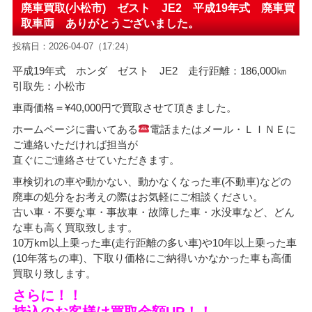
廃車買取(小松市) ゼスト JE2 平成19年式 廃車買
取車両 ありがとうございました。
投稿日：2026-04-07（17:24）
平成19年式 ホンダ ゼスト JE2 走行距離：186,000㎞
引取先：小松市
車両価格
＝¥40,000
円で買取させて頂きました。
ホームページに書いてある
電話またはメール・ＬＩＮＥに
ご連絡いただければ担当が
直ぐにご連絡させていただきます。
車検切れの車や動かない、動かなくなった車(不動車)などの
廃車の処分をお考えの際はお気軽にご相談ください。
古い車・不要な車・事故車・故障した車・水没車など、どん
な車も高く買取致します。
10万km以上乗った車(走行距離の多い車)や10年以上乗った車
(10年落ちの車)、下取り価格にご納得いかなかった車も高価
買取り致します。
さらに！！
持込のお客様は買取金額UP！！