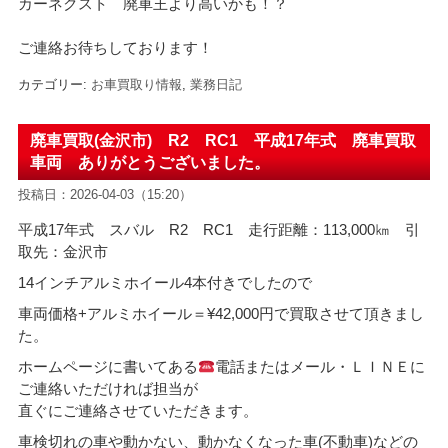
カーネクスト 廃車王より高いかも！？
ご連絡お待ちしております！
カテゴリー:
お車買取り情報
,
業務日記
廃車買取(金沢市) R2 RC1 平成17年式 廃車買取
車両 ありがとうございました。
投稿日：2026-04-03（15:20）
平成17年式 スバル R2 RC1 走行距離：113,000㎞ 引
取先：金沢市
14インチアルミホイール4本付きでしたので
車両価格+アルミホイール
＝¥42,000
円で買取させて頂きまし
た。
ホームページに書いてある
電話またはメール・ＬＩＮＥに
ご連絡いただければ担当が
直ぐにご連絡させていただきます。
車検切れの車や動かない、動かなくなった車(不動車)などの